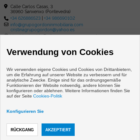
Calle Carlos Casas, 3
36960 Sanxenxo (Pontevedra)
+34 626886523
|
+34 986690102
info@grupogordoninmobiliaria.com
cristinagrupogordon@yahoo.es
Von Montag bis Freitag : 10:00 - 13:30 und 16:00 - 20:00
Samstag : 10:00 - 13:00
Verwendung von Cookies
Wir verwenden eigene Cookies und Cookies von Drittanbietern,
um die Erfahrung auf unserer Website zu verbessern und für
analytische Zwecke. Einige sind für das ordnungsgemäße
Funktionieren der Website notwendig, andere können Sie
Wohnungen und häuser zum verkauf in Sanxenxo
konfigurieren oder ablehnen. Weitere Informationen finden Sie
auf der Seite
Cookies-Politik
Copyright © 2026 Grupo Gordon Inmobiliaria. |
Aviso Legal
|
datenschutzgesetz
|
Cookies policy
Konfigurieren Sie
Vorbei sich entwickelt
Inmoenter