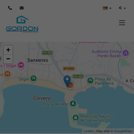
€
Toggle
+
−
Leaflet
| Map data ©
GoogleMaps