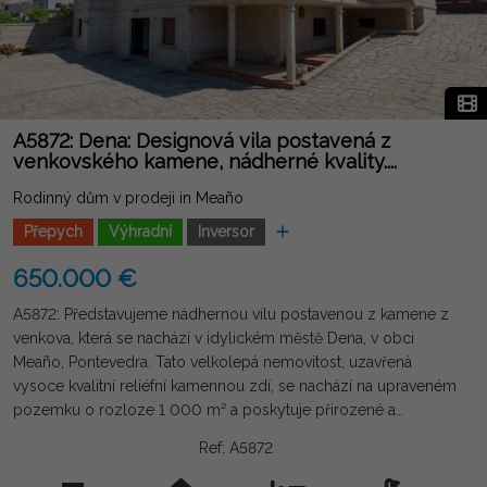
A5872: Dena: Designová vila postavená z
venkovského kamene, nádherné kvality....
Rodinný dům v prodeji in Meaño
Přepych
Výhradní
Inversor
650.000 €
A5872: Představujeme nádhernou vilu postavenou z kamene z
venkova, která se nachází v idylickém městě Dena, v obci
Meaño, Pontevedra. Tato velkolepá nemovitost, uzavřená
vysoce kvalitní reliéfní kamennou zdí, se nachází na upraveném
pozemku o rozloze 1 000 m² a poskytuje přirozené a
exkluzivní prostředí. Dům je rozdělen na tři podlaží: suterén o
Ref: A5872
rozloze 225 m², ve kterém se nachází velká komora s
kapacitou pro pět automobilů; přízemí 253 m² pro bydlení, kde