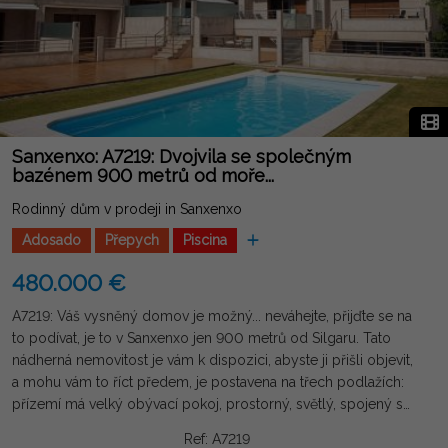
Sanxenxo: A7219: Dvojvila se společným
bazénem 900 metrů od moře...
Rodinný dům v prodeji in Sanxenxo
Adosado
Přepych
Piscina
480.000 €
A7219: Váš vysněný domov je možný... neváhejte, přijďte se na
to podívat, je to v Sanxenxo jen 900 metrů od Silgaru. Tato
nádherná nemovitost je vám k dispozici, abyste ji přišli objevit,
a mohu vám to říct předem, je postavena na třech podlažích:
přízemí má velký obývací pokoj, prostorný, světlý, spojený s
velkou terasou 32 m2 a odtud přímo k bazénu. Dále má ložnici,
Ref: A7219
koupelnu, kuchyň, předsíň. Od schodiště vystoupáme do