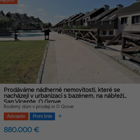
řepych
ráji. Kontakt GORDON REAL ESTATE GROUP ve Vašem novém
domově na Vás čeká!
Prodáváme nádherné nemovitosti, které se
nacházejí v urbanizaci s bazénem, na nábřeží...
San Vicente, O Grove
Rodinný dům v prodeji in O Grove
Adosado
První linie
880.000 €