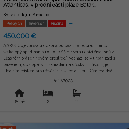
Atlanticas, v přední části pláže Batar....
Byt v prodeji in Sanxenxo
Přepych
Inversor
Piscina
450.000 €
A7028: Objevte svou dokonalou oázu na pobřeží! Tento
velkolepý apartmán o rozloze 95 m² vám nabízí život snů v
úžasném prázdninovém prostředí. Nachází se v urbanizaci s
bazénem, obklopeným zahradami a dětským hřištěm, je
ideálním místem pro užívání si slunce a klidu. Dům má dvě
velké ložnice s vestavěnými skříněmi, dvě koupelny a plně
Ref: A7028
vybavenou americkou kuchyň. Z obývacího pokoje se vchází
na velkou terasu, ideální pro relaxaci venku. Tento byt
postavený v roce 2002 a ve výborném stavu je připraven k
2
95 m
2
2
nastěhování. Je plně zařízený, má klimatizaci a topení pro vaše
maximální pohodlí. Navíc je vhodný pro osoby se sníženou
pohyblivostí a nachází se ve 3. patře s výtahem. Východní
orientace zajišťuje přirozené světlo po celý den. Součástí je
garážové stání a komora. Nenechte si ujít příležitost žít v tomto