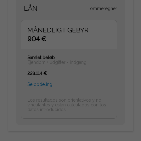
LÅN
Lommeregner
MÅNEDLIGT GEBYR
904 €
Samlet beløb
Ejendom + udgifter - indgang
228.114 €
Se opdeling
Los resultados son orientativos y no
vinculantes y estan calculados con los
datos introducidos.