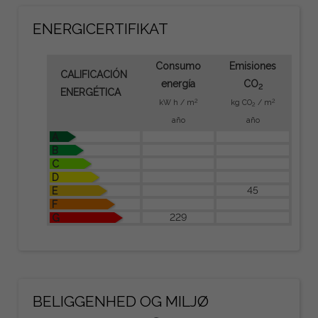
ENERGICERTIFIKAT
Consumo
Emisiones
CALIFICACIÓN
energía
CO
2
ENERGÉTICA
2
2
kW h / m
kg CO
/ m
2
año
año
A
B
C
D
45
E
F
229
G
BELIGGENHED OG MILJØ