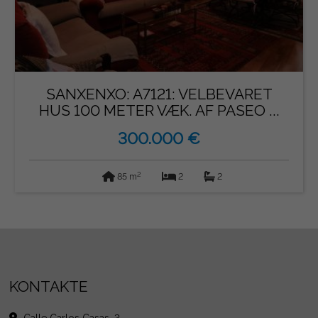
SANXENXO: A7121: VELBEVARET
HUS 100 METER VÆK. AF PASEO ...
300.000 €
2
85 m
2
2
KONTAKTE