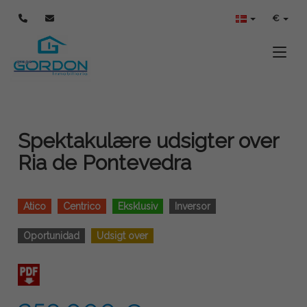
€
Toggle
Spektakulære udsigter over
Ria de Pontevedra
Atico
Centrico
Eksklusiv
Inversor
Oportunidad
Udsigt over