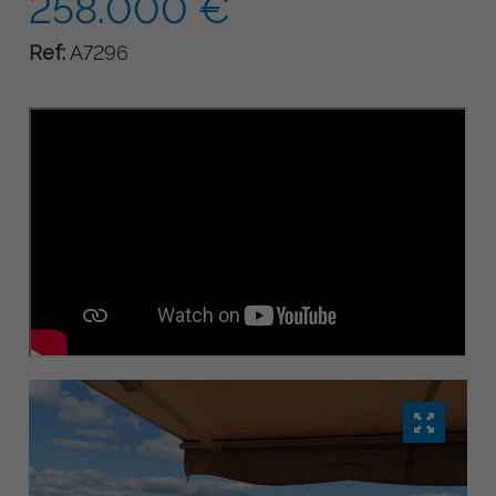
258.000 €
Ref:
A7296