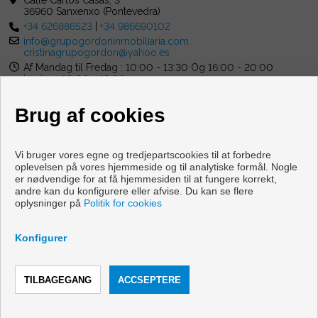
Calle Carlos Casas, 3
36960 Sanxenxo (Pontevedra)
+34 626886523
|
+34 986690102
info@grupogordoninmobiliaria.com
cristinagrupogordon@yahoo.es
Af Mandag til Fredag : 10:00 - 13:30 Og 16:00 - 20:00
lørdag : 10:00 - 13:00
Brug af cookies
Vi bruger vores egne og tredjepartscookies til at forbedre
oplevelsen på vores hjemmeside og til analytiske formål. Nogle
er nødvendige for at få hjemmesiden til at fungere korrekt,
Flader og huse til salg i Sanxenxo
andre kan du konfigurere eller afvise. Du kan se flere
oplysninger på
Politik for cookies
Copyright © 2026 Grupo Gordon Inmobiliaria. |
Retslig
Meddelelse
|
Databeskyttelsespolitik
|
Cookies policy
Konfigurer
Udviklet af
Inmoenter
RING
KONTAKT