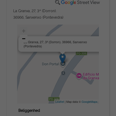
La Granxa, 27, 3ª (Dorron).
36966, Sanxenxo (Pontevedra)
+
−
×
La Granxa, 27, 3ª (Dorron). 36966, Sanxenxo
(Pontevedra)
Leaflet
| Map data ©
GoogleMaps
Beliggenhed