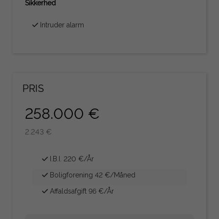
Sikkerhed
Intruder alarm
PRIS
258.000 €
2.243 €
I.B.I. 220 €/År
Boligforening 42 €/Måned
Affaldsafgift 96 €/År