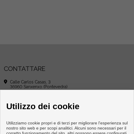
CONTATTARE
Calle Carlos Casas, 3
36960 Sanxenxo (Pontevedra)
+34 626886523
|
+34 986690102
info@grupogordoninmobiliaria.com
Utilizzo dei cookie
cristinagrupogordon@yahoo.es
Dal Lunedi fino al Venerdì : 10:00 - 13:30 e 16:00 - 20:00
Sabato : 10:00 - 13:00
Utilizziamo cookie propri e di terzi per migliorare l'esperienza sul
nostro sito web e per scopi analitici. Alcuni sono necessari per il
corretto funzionamento del sito, altri possono essere configurati