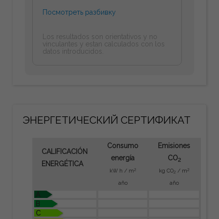
Посмотреть разбивку
Los resultados son orientativos y no
vinculantes y estan calculados con los
datos introducidos.
ЭНЕРГЕТИЧЕСКИЙ СЕРТИФИКАТ
Consumo
Emisiones
CALIFICACIÓN
energía
CO
2
ENERGÉTICA
2
2
kW h / m
kg CO
/ m
2
año
año
A
B
C