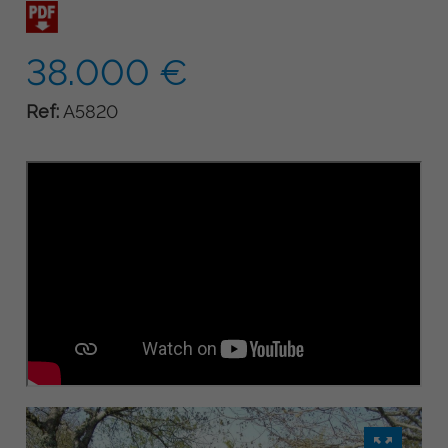
38.000 €
Ref:
A5820