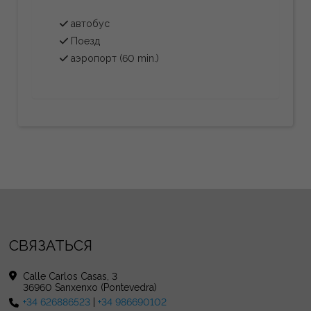
автобус
Поезд
аэропорт (60 min.)
СВЯЗАТЬСЯ
Calle Carlos Casas, 3
36960 Sanxenxo (Pontevedra)
+34 626886523
|
+34 986690102