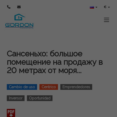
€
Toggle
Сансеньхо: большое
помещение на продажу в
20 метрах от моря...
Cambio de uso
Centrico
Emprendedores
Inversor
Oportunidad