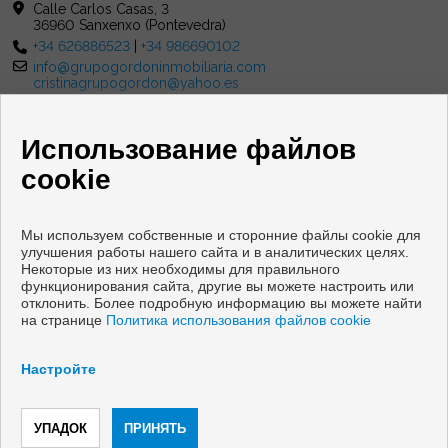
Calle Carlos Casas, 3
36960 Sanxenxo (Pontevedra)
+34 626886523
|
+34 986690102
info@grupogordoninmobiliaria.com
cristinagrupogordon@yahoo.es
от понедельник до пятница : 10:00 - 13:30 и 16:00 - 20:00
суббота : 10:00 - 13:00
Использование файлов
cookie
Мы используем собственные и сторонние файлы cookie для
улучшения работы нашего сайта и в аналитических целях.
Квартиры и дома на продажу в Санхенхо
Некоторые из них необходимы для правильного
функционирования сайта, другие вы можете настроить или
отклонить. Более подробную информацию вы можете найти
Copyright © 2026 Grupo Gordon Inmobiliaria. |
Официальное
на странице
Политика использования файлов cookie
Уведомление
|
политику конфиденциальности
|
Cookies
policy
Настройте
Разработка
Inmoenter