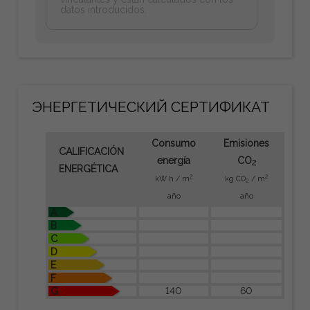
datos introducidos.
ЭНЕРГЕТИЧЕСКИЙ СЕРТИФИКАТ
Consumo
Emisiones
CALIFICACIÓN
energía
CO
2
ENERGÉTICA
2
2
kW h / m
kg CO
/ m
2
año
año
A
B
C
D
E
F
140
60
G