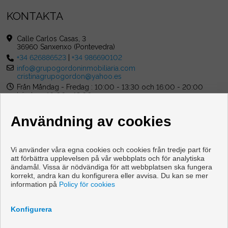
KONTAKTA
Calle Carlos Casas, 3
36960 Sanxenxo (Pontevedra)
+34 626886523
|
+34 986690102
info@grupogordoninmobiliaria.com
cristinagrupogordon@yahoo.es
Från Måndag - Fredag : 10:00 - 13:30 och 16:00 - 20:00
Lördag : 10:00 - 13:00
Användning av cookies
Vi använder våra egna cookies och cookies från tredje part för
att förbättra upplevelsen på vår webbplats och för analytiska
ändamål. Vissa är nödvändiga för att webbplatsen ska fungera
Våningen och hus till salu i Sanxenxo
korrekt, andra kan du konfigurera eller avvisa. Du kan se mer
information på
Policy för cookies
Copyright © 2026 Grupo Gordon Inmobiliaria. |
Juridisk
Information
|
Personuppgiftspolicy
|
Cookies policy
Konfigurera
Utvecklad av
Inmoenter