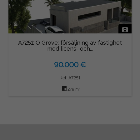
A7251: O Grove: försäljning av fastighet
med licens- och...
90.000 €
Ref: A7251
2
279 m