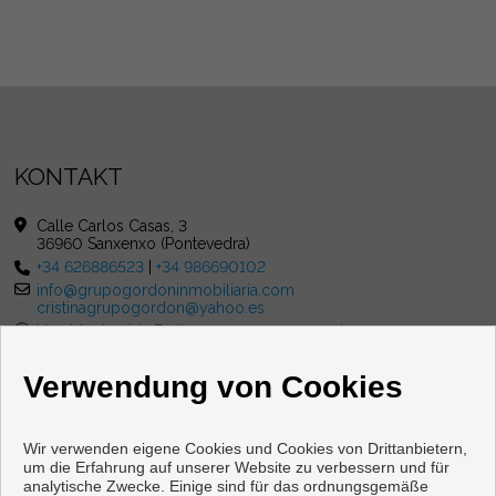
KONTAKT
Calle Carlos Casas, 3
36960 Sanxenxo (Pontevedra)
+34 626886523
|
+34 986690102
info@grupogordoninmobiliaria.com
cristinagrupogordon@yahoo.es
Von Montag bis Freitag : 10:00 - 13:30 und 16:00 - 20:00
Samstag : 10:00 - 13:00
Verwendung von Cookies
Wir verwenden eigene Cookies und Cookies von Drittanbietern,
um die Erfahrung auf unserer Website zu verbessern und für
analytische Zwecke. Einige sind für das ordnungsgemäße