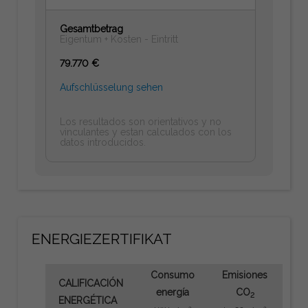
Gesamtbetrag
Eigentum + Kosten - Eintritt
79.770 €
Aufschlüsselung sehen
Los resultados son orientativos y no
vinculantes y estan calculados con los
datos introducidos.
ENERGIEZERTIFIKAT
Consumo
Emisiones
CALIFICACIÓN
energía
CO
2
ENERGÉTICA