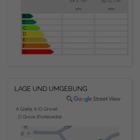
2
2
kW h / m
kg CO
/ m
2
año
año
A
B
C
D
E
F
G
LAGE UND UMGEBUNG
A Graña, 8 (O Grove).
, O Grove (Pontevedra)
+