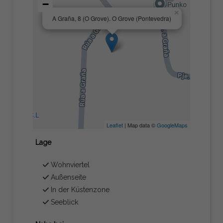
−
×
A Graña, 8 (O Grove). O Grove (Pontevedra)
Leaflet
| Map data ©
GoogleMaps
Lage
Wohnviertel
Außenseite
In der Küstenzone
Seeblick