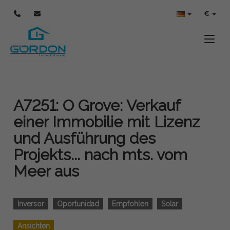
€
Toggle
A7251: O Grove: Verkauf
einer Immobilie mit Lizenz
und Ausführung des
Projekts... nach mts. vom
Meer aus
Inversor
Oportunidad
Empfohlen
Solar
Ansichten