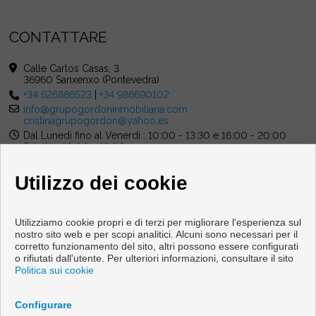
CONTATTARE
Calle Carlos Casas, 3
36960 Sanxenxo (Pontevedra)
+34 626886523
|
+34 986690102
info@grupogordoninmobiliaria.com
cristinagrupogordon@yahoo.es
Dal Lunedi fino al Venerdì : 10:00 - 13:30 e 16:00 - 20:00
Sabato : 10:00 - 13:00
Utilizzo dei cookie
Utilizziamo cookie propri e di terzi per migliorare l'esperienza sul
nostro sito web e per scopi analitici. Alcuni sono necessari per il
corretto funzionamento del sito, altri possono essere configurati
Pisi e case in vendita a Sanxenxo
o rifiutati dall'utente. Per ulteriori informazioni, consultare il sito
Politica sui cookie
Copyright © 2026 Grupo Gordon Inmobiliaria. |
Info Legali
|
Protezione dei dati politica
|
Cookies policy
Configurare