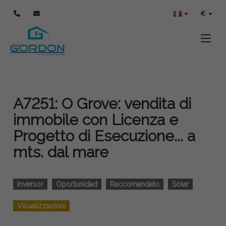
€
Toggle
A7251: O Grove: vendita di
immobile con Licenza e
Progetto di Esecuzione... a
mts. dal mare
Inversor
Oportunidad
Raccomandato
Solar
Visualizzazioni