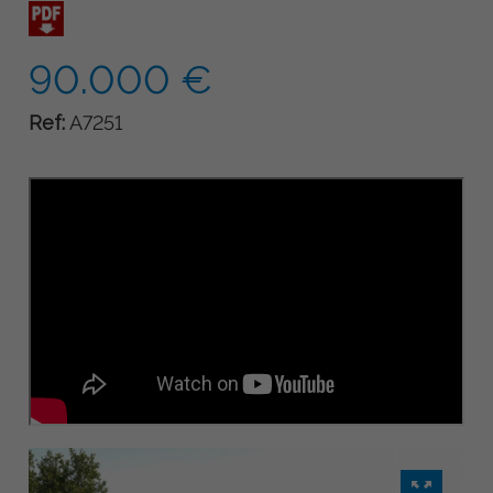
90.000 €
Ref:
A7251