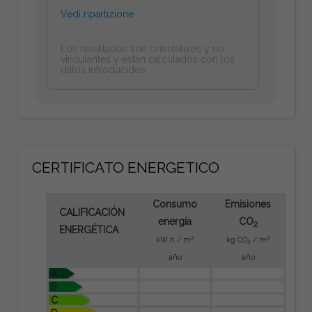
Vedi ripartizione
Los resultados son orientativos y no
vinculantes y estan calculados con los
datos introducidos.
CERTIFICATO ENERGETICO
Consumo
Emisiones
CALIFICACIÓN
energía
CO
2
ENERGÉTICA
2
2
kW h / m
kg CO
/ m
2
año
año
A
B
C