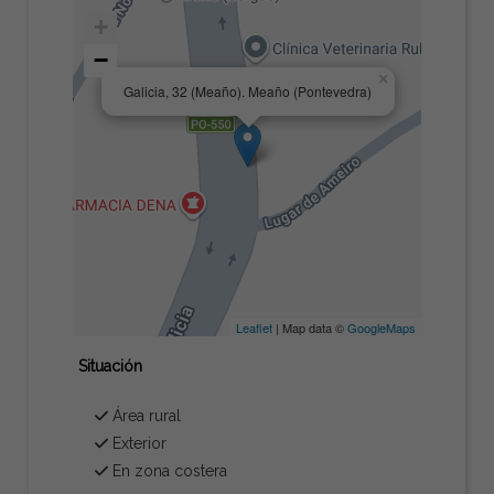
+
−
×
Galicia, 32 (Meaño). Meaño (Pontevedra)
Leaflet
| Map data ©
GoogleMaps
Situación
Área rural
Exterior
En zona costera