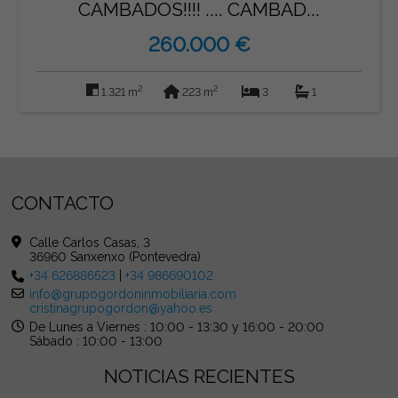
CAMBADOS!!!! .... CAMBAD...
260.000 €
2
2
1.321 m
223 m
3
1
CONTACTO
Calle Carlos Casas, 3
36960 Sanxenxo (Pontevedra)
+34 626886523
|
+34 986690102
info@grupogordoninmobiliaria.com
cristinagrupogordon@yahoo.es
De Lunes a Viernes : 10:00 - 13:30 y 16:00 - 20:00
Sábado : 10:00 - 13:00
NOTICIAS RECIENTES