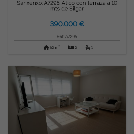
Sanxenxo: A7295: Atico con terraza a 10
mts de Silgar
390.000 €
Ref: A7295
2
52 m
2
1