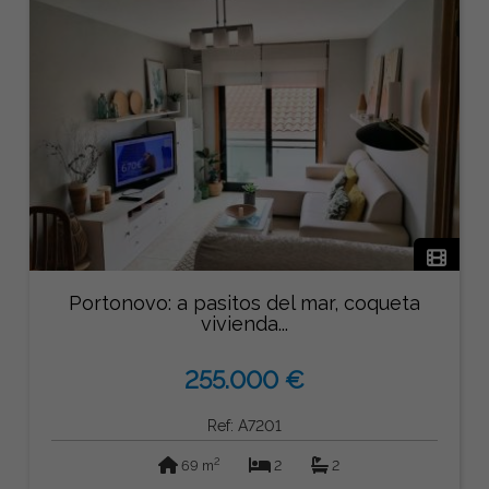
Portonovo: a pasitos del mar, coqueta
vivienda...
255.000 €
Ref: A7201
2
69 m
2
2