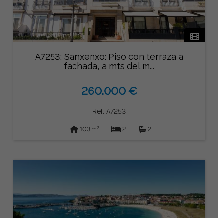
A7253: Sanxenxo: Piso con terraza a
fachada, a mts del m...
260.000 €
Ref: A7253
2
103 m
2
2