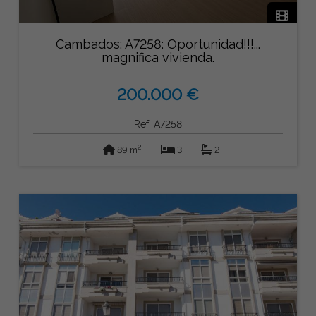
Cambados: A7258: Oportunidad!!!...
magnifica vivienda.
200.000 €
Ref: A7258
2
89 m
3
2