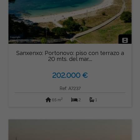
Sanxenxo: Portonovo: piso con terrazo a
20 mts. del mar....
202.000 €
Ref: A7237
2
65 m
2
1