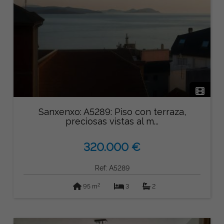
Sanxenxo: A5289: Piso con terraza,
preciosas vistas al m...
320.000 €
Ref: A5289
2
95 m
3
2