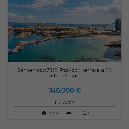
Sanxenxo: A7312: Piso con terraza a 20
mts del mar...
346.000 €
Ref: A7312
2
100 m
2
1