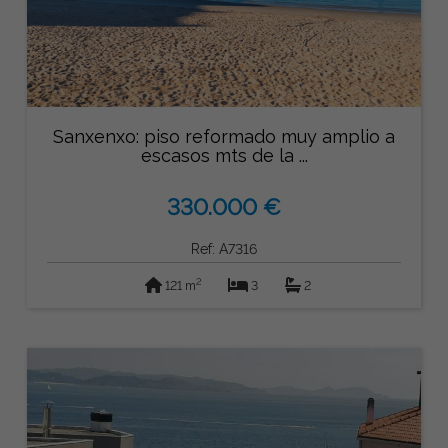
Sanxenxo: piso reformado muy amplio a
escasos mts de la ...
330.000 €
Ref: A7316
2
121 m
3
2