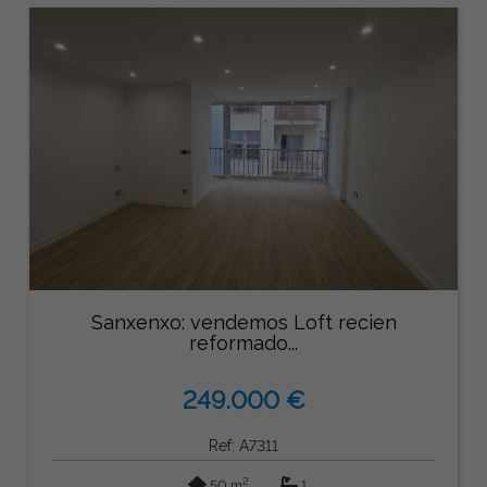
Sanxenxo: vendemos Loft recien
reformado...
249.000 €
Ref: A7311
2
50 m
1