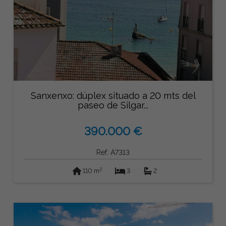
Sanxenxo: dúplex situado a 20 mts del
paseo de Silgar...
390.000 €
Ref: A7313
2
110 m
3
2