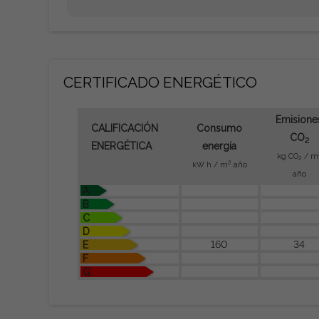
CERTIFICADO ENERGÉTICO
Emisione
CALIFICACIÓN
Consumo
CO
2
ENERGÉTICA
energía
kg CO
/ m
2
2
kW h / m
año
año
A
B
C
D
160
34
E
F
G