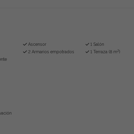
Ascensor
1 Salón
2
2 Armarios empotrados
1 Terraza (8 m
)
ente
vación