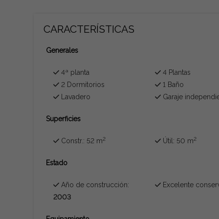
CARACTERÍSTICAS
Generales
4ª planta
4 Plantas
2 Dormitorios
1 Baño
Lavadero
Garaje independi
Superficies
2
2
Constr.: 52 m
Útil: 50 m
Estado
Año de construcción:
Excelente conser
2003