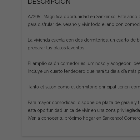
DESCRIPCIÓN
A7295: ¡Magnífica oportunidad en Sanxenxo! Este ático co
para disfrutar del verano y vivir todo el año con comod
La vivienda cuenta con dos dormitorios, un cuarto de 
preparar tus platos favoritos.
El amplio salón comedor es luminoso y acogedor, idea
incluye un cuarto tendedero que hará tu día a día más p
Tanto el salon como el dormitorio principal tienen comu
Para mayor comodidad, dispone de plaza de garaje y tra
esta oportunidad única de vivir en una zona privilegia
¡Ven a conocer tu próximo hogar en Sanxenxo! Comerci