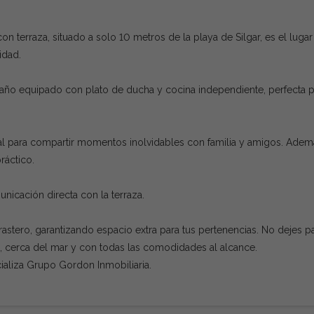
n terraza, situado a solo 10 metros de la playa de Silgar, es el lugar
idad.
baño equipado con plato de ducha y cocina independiente, perfecta p
l para compartir momentos inolvidables con familia y amigos. Adem
ráctico.
nicación directa con la terraza.
stero, garantizando espacio extra para tus pertenencias. No dejes p
da, cerca del mar y con todas las comodidades al alcance.
aliza Grupo Gordon Inmobiliaria.