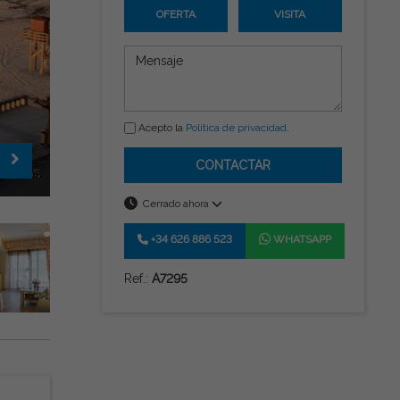
OFERTA
VISITA
Acepto la
Política de privacidad
.
CONTACTAR
Cerrado ahora
+34 626 886 523
WHATSAPP
Ref.:
A7295