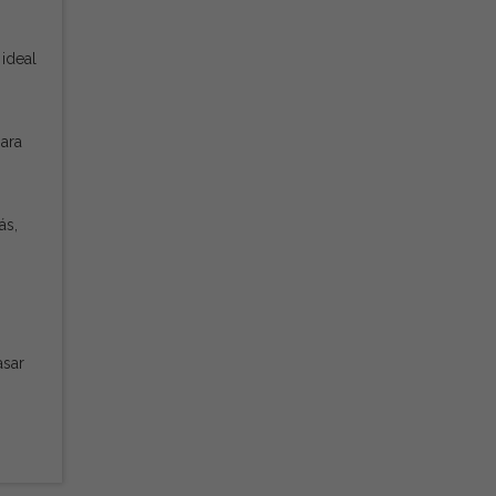
 ideal
ara
ás,
asar