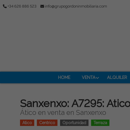
+34 626 886 523
info@grupogordoninmobiliaria.com
HOME
VENTA
ALQUILER
Sanxenxo: A7295: Atico
Ático en venta en Sanxenxo
Atico
Centrico
Oportunidad
Terraza