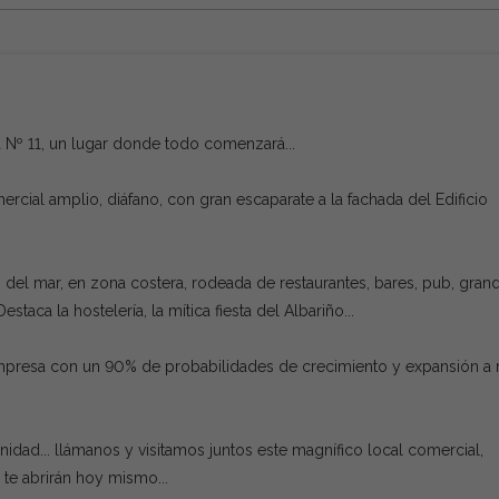
 Nº 11, un lugar donde todo comenzará...
ercial amplio, diáfano, con gran escaparate a la fachada del Edificio
as del mar, en zona costera, rodeada de restaurantes, bares, pub, gran
staca la hostelería, la mítica fiesta del Albariño...
 Empresa con un 90% de probabilidades de crecimiento y expansión a
idad... llámanos y visitamos juntos este magnífico local comercial,
te abrirán hoy mismo...