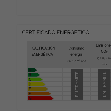
CERTIFICADO ENERGÉTICO
Emisione
CALIFICACIÓN
Consumo
CO
2
ENERGÉTICA
energía
kg CO
/ m
2
2
kW h / m
año
año
A
EN TRÁMITE
EN TRÁMITE
B
C
D
E
F
G