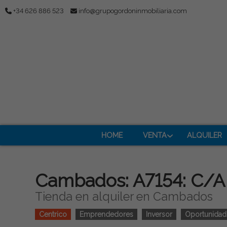
+34 626 886 523
info@grupogordoninmobiliaria.com
HOME
VENTA
ALQUILER
Cambados: A7154: C/A M
Tienda en alquiler en Cambados
Centrico
Emprendedores
Inversor
Oportunidad