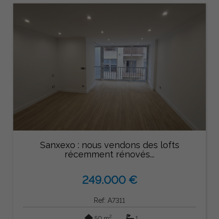
Sanxexo : nous vendons des lofts
récemment rénovés...
249.000 €
Ref: A7311
2
50 m
1