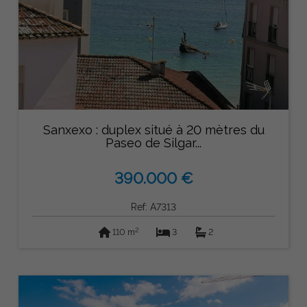
Sanxexo : duplex situé à 20 mètres du
Paseo de Silgar...
390.000 €
Ref: A7313
2
110 m
3
2