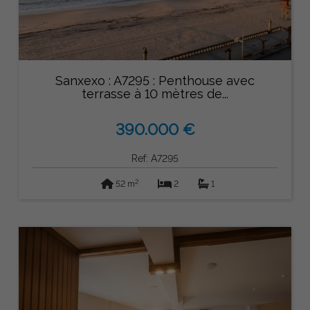
Sanxexo : A7295 : Penthouse avec
terrasse à 10 mètres de...
390.000 €
Ref: A7295
2
52 m
2
1