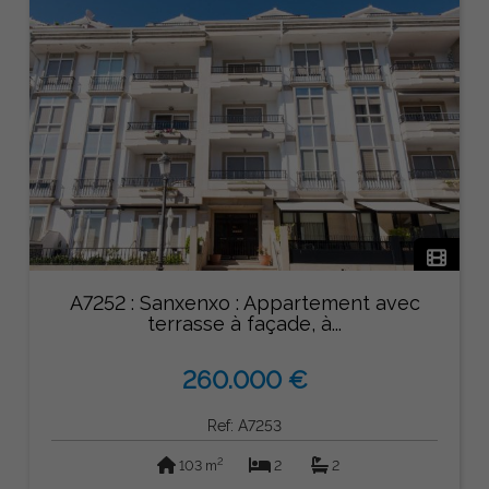
A7252 : Sanxenxo : Appartement avec
terrasse à façade, à...
260.000 €
Ref: A7253
2
103 m
2
2