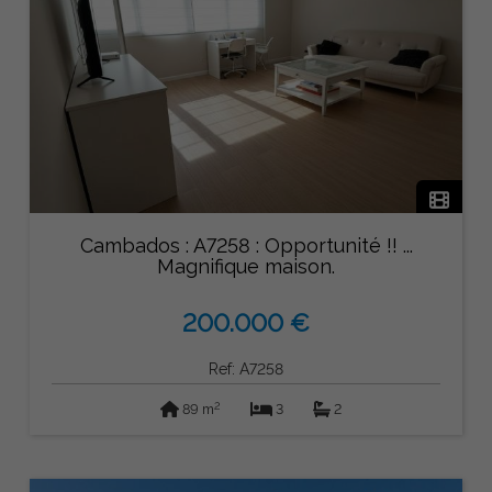
Cambados : A7258 : Opportunité !! ...
Magnifique maison.
200.000 €
Ref: A7258
2
89 m
3
2