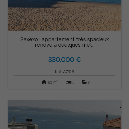
Saxexo : appartement très spacieux
rénové à quelques mèt...
330.000 €
Ref: A7316
2
121 m
3
2