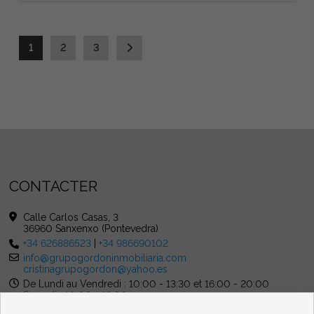
1
2
3
CONTACTER
Calle Carlos Casas, 3
36960 Sanxenxo (Pontevedra)
+34 626886523
|
+34 986690102
info@grupogordoninmobiliaria.com
cristinagrupogordon@yahoo.es
De Lundi au Vendredi : 10:00 - 13:30 et 16:00 - 20:00
Samedi : 10:00 - 13:00