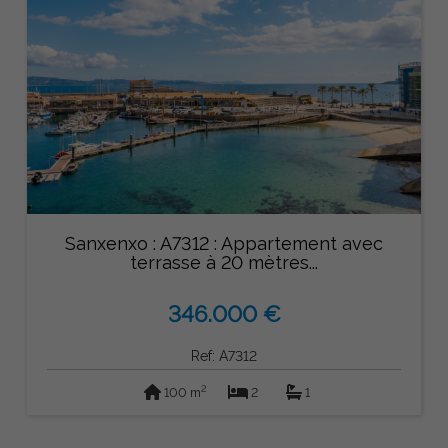
Sanxenxo : A7312 : Appartement avec
terrasse à 20 mètres...
346.000 €
Ref: A7312
2
100 m
2
1