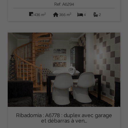
Ref: A6294
2
2
436 m
366 m
4
2
Ribadomia : A6778 : duplex avec garage
et débarras à ven...