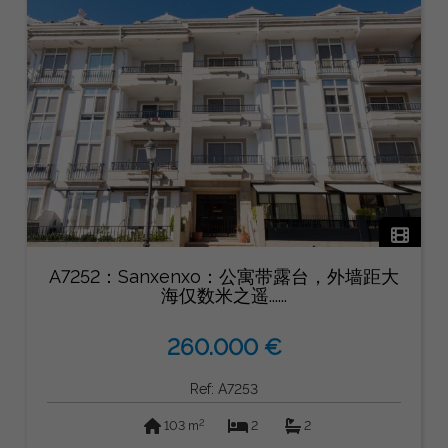
A7252：Sanxenxo：公寓带露台，外墙距大
海仅数米之遥......
260.000 €
Ref: A7253
2
103 m
2
2