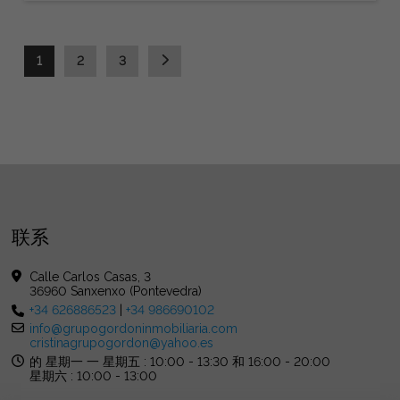
1
2
3
联系
Calle Carlos Casas, 3
36960 Sanxenxo (Pontevedra)
+34 626886523
|
+34 986690102
info@grupogordoninmobiliaria.com
cristinagrupogordon@yahoo.es
的 星期一 一 星期五 : 10:00 - 13:30 和 16:00 - 20:00
星期六 : 10:00 - 13:00