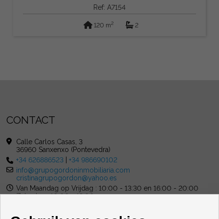
Ref: A7154
2
120 m
2
CONTACT
Calle Carlos Casas, 3
36960 Sanxenxo (Pontevedra)
+34 626886523
|
+34 986690102
info@grupogordoninmobiliaria.com
cristinagrupogordon@yahoo.es
Van Maandag op Vrijdag : 10:00 - 13:30 en 16:00 - 20:00
Zaterdag : 10:00 - 13:00