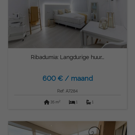
Ribadumia: Langdurige huur...
600 € / maand
Ref: A7284
2
35 m
1
1