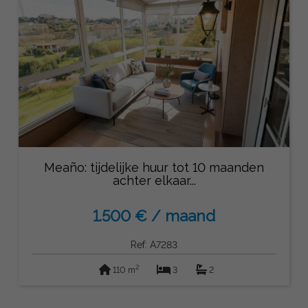
Meaño: tijdelijke huur tot 10 maanden
achter elkaar...
1.500 € / maand
Ref: A7283
2
110 m
3
2