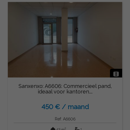
Sanxenxo: A6606: Commercieel pand,
ideaal voor kantoren....
450 € / maand
Ref: A6606
2
43 m
1