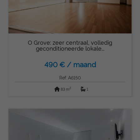
O Grove: zeer centraal, volledig
geconditioneerde lokale...
490 € / maand
Ref: A6150
2
83 m
1