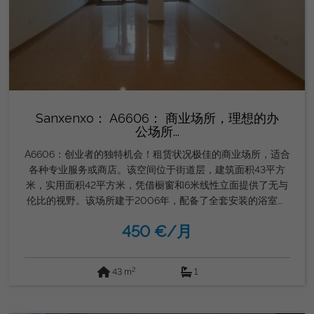
Sanxenxo： A6606： 商业场所，理想的办
公场所...
A6606：创业者的独特机会！租赁状况极佳的商业场所，适合
各种专业服务或商店。该空间位于街道层，建筑面积43平方
米，实用面积42平方米，凭借橱窗和6米线性立面提供了无与
伦比的视野。该场所建于2006年，配备了全套安装的浴室、
功能性仓库和陶瓷地板，增添了现代感和易于维护的氛围。入
450 €/月
口处设有电动百叶窗，保证安全。 所有房间的电气安装都已
完成，方便根据您的具体需求调整空间。月租金为450欧元，
押金需预付三个月。要求包括最低12个月的雇佣合同、最后一
2
43 m
1
份所得税申报表、个人所得税、三张最后工资单或作为自雇者
最后三个月的工资单，以及银行账户所有权证明以自动扣款。
租户需负责支付电费和垃圾用品。该场所由Grupo Gordon