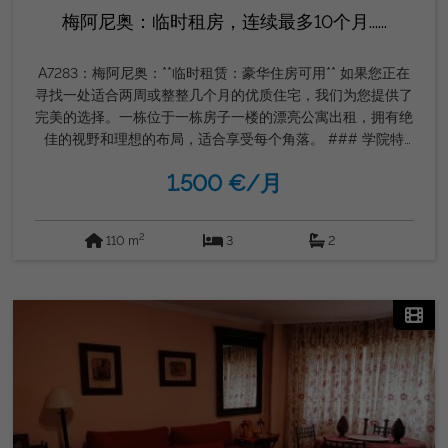
梅阿尼奥：临时租房，连续最多10个月......
A7283：梅阿尼奥：**临时租赁：豪华住房可用** 如果您正在
寻找一处适合两周或整整几个月的优质住宅，我们为您提供了
完美的选择。一栋位于一栋房子一楼的漂亮公寓出租，拥有绝
佳的视野和理想的布局，适合享受每个角落。 ### 学院特
色： - **地点**：一楼，无电梯。 -**分配**： - **三间卧室**：
1.500 €/月
宽敞明亮。 - **两个浴室**：设备齐全且设备齐全。 - **独立厨
房带办公室**：非常适合家庭用餐。 - **带壁炉的客厅**：一个
舒适的放松空间。 - **玻璃露台**：可眺望正面，适合全年享
2
110 m
3
2
受自然。 - **露台向后开放**：非常适合户外活动。 该房产为
全套家具出租，供您舒适安顿。虽然没有车库，但其位置方便
你轻松进入该地区的各种设施。 ### 租赁要求： - **雇佣合
同**且资历超过12个月。 - **押金**：一个月的付款。 - **不付
款保险**或银行担保。 - **工作证明**。 租期最长可达10个
月，让您在需要的时间内灵活享受这处美好房产。 如果该房
产及其要求符合您的需求，请随时联系我们。我们随时为您解
答任何问题并协助您完成整个过程。 **联系热线**：
626886523，营销**：戈登房地产集团** 我们期待帮助您找到
新家！