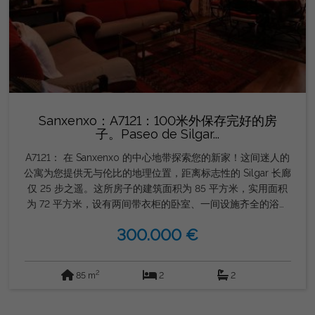
Sanxenxo：A7121：100米外保存完好的房
子。Paseo de Silgar...
A7121： 在 Sanxenxo 的中心地带探索您的新家！这间迷人的
公寓为您提供无与伦比的地理位置，距离标志性的 Silgar 长廊
仅 25 步之遥。这所房子的建筑面积为 85 平方米，实用面积
为 72 平方米，设有两间带衣柜的卧室、一间设施齐全的浴室
和一个连接到实用的带顶衣晾衣绳的独立厨房。宽敞的起居室
300.000 €
是放松身心的理想场所，自然光线充足，拥有舒适的氛围，让
您从一开始就有宾至如归的感觉。 该公寓位于一栋带电梯的
建筑的一楼，建于 2001 年，状况良好。此外，它还包括附近
2
85 m
2
2
建筑物的储藏室，这为这个绝佳的机会增加了额外的价值。电
加热确保全年舒适。北向及其设计使这家酒店成为每个人的理
想选择。不要错过投资高回报房产的机会。由 GORDON