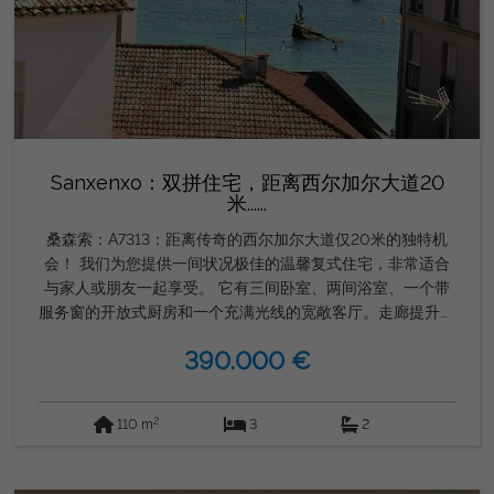
Sanxenxo：双拼住宅，距离西尔加尔大道20
米......
桑森索：A7313：距离传奇的西尔加尔大道仅20米的独特机
会！ 我们为您提供一间状况极佳的温馨复式住宅，非常适合
与家人或朋友一起享受。 它有三间卧室、两间浴室、一个带
服务窗的开放式厨房和一个充满光线的宽敞客厅。走廊提升了
房屋的风格，房屋位于三楼，没有电梯。 不要错过这个机
390.000 €
会。今天就咨询戈登房地产集团，亲自来看看吧！我们在等
你！
2
110 m
3
2