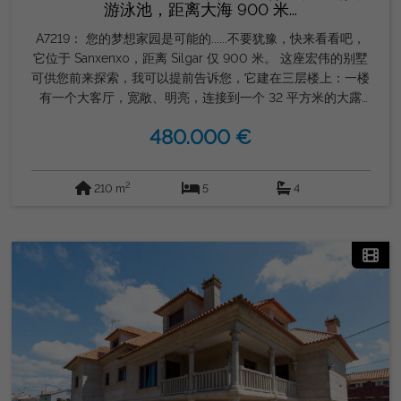
游泳池，距离大海 900 米...
A7219： 您的梦想家园是可能的......不要犹豫，快来看看吧，
它位于 Sanxenxo，距离 Silgar 仅 900 米。 这座宏伟的别墅
可供您前来探索，我可以提前告诉您，它建在三层楼上：一楼
有一个大客厅，宽敞、明亮，连接到一个 32 平方米的大露
台，从那里直接通往游泳池。它还有一间卧室、浴室、厨房、
480.000 €
大厅。从楼梯我们上升到二楼，在那里您会发现三间非常宽敞
的卧室，一间连接浴室，同一楼层的两间浴室。我们继续往上
走，您会在阁楼上找到一间完整的卧室、一间享受放松片刻的
2
210 m
5
4
客厅、电视或游戏室。设施齐全的浴室。所有卧室均配有衣
柜。 最后，它有一个大酒窖，与两个停车位在同一条线上，
宽敞、舒适。 一个会给你一切的家，你只需要敞开心扉享
受......快来看看吧。 由 Grupo Gordon Inmobiliaria. 商业化。