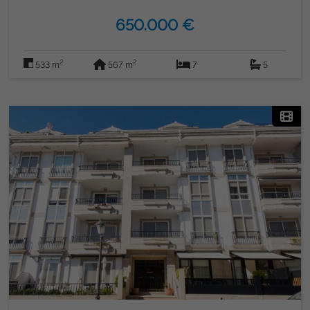
平方米的地下室，里面有一个可容纳五辆车的大型储藏室;一楼
650.000 €
253 平方米的住房，您可以在这里享受舒适且精心设计的空间;
顶层面积为 89 平方米，目前未完工，非常适合建造额外的住
宅，这使其成为绝佳的投资机会。 该物业建于 567 年，总建
2
2
533 m
567 m
7
5
筑面积为 1998 平方米，以其质量和设计而著称。不要错过参
观这座独特小木屋的机会。立即联系我们，安排您在
GORDON REAL ESTATE GROUP 的626886523访问。