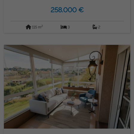
的舒适：三间宽敞的卧室，两间完整的浴室，一个独立厨房供
258.000 €
您烹饪喜爱菜肴，以及一个充满自然光的宽敞客厅，让您创造
难忘的回忆。 此外，公寓设备齐全，家具齐全，如照片所
示，随时可入住。为了让您安心舒适，这里还包括同一栋楼内
2
115 m
3
2
的车库和储藏室。这里没有电梯，房屋和车库通过舒适的楼梯
进入。 不要错过这个在优越环境和所有舒适环境中生活的机
会！来参观吧，从你的新顶层公寓爱上Sanxenxo。