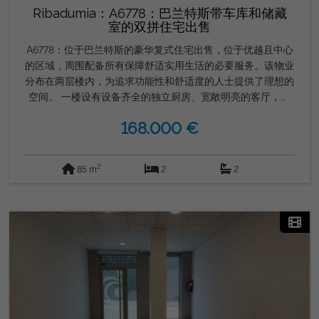
Ribadumia：A6778：巴兰特斯带车库和储藏
室的双拼住宅出售
A6778：位于巴兰特斯的豪华复式住宅出售，位于优越且中心
的区域，周围配备所有保障舒适实用生活的必要服务。该物业
分布在两层楼内，为追求功能性和舒适度的人士提供了理想的
空间。 一楼设有设备齐全的独立厨房、宽敞明亮的客厅，非
常适合开会和休息，还有客用厕所。楼上设有两间宽敞卧室和
168.000 €
一间全套浴室，为全家提供隐私和舒适。 该物业包括位于建
筑地下室的车库空间和储藏室，增加了附加价值，并便于安全
的储藏和停车。 这一绝佳机会由Grupo Gordon Inmobiliaria
2
85 m
2
2
推广，该公司以其专业精神和对客户满意度的承诺而闻名。不
要错过购买这套位于巴兰特斯市中心的宏伟复式住宅的机会，
这既是安全的投资，也是建立您住宅的理想选择。欢迎联系我
们了解更多信息和参观。