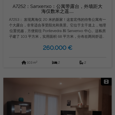
A7252：Sanxenxo：公寓带露台，外墙距大
海仅数米之遥......
A7253： 发现离海仅 20 米的新家！这套宏伟的待售公寓有一
个大露台，非常适合享受阳光和美景。它位于主干道上，地理
位置优越，方便前往 Pontevedra 和 Sanxenxo 中心。这栋房
子建了 103 平方米，实用面积 68 平方米，分布在两间舒适的
卧室、两间浴室和一个带办公室的独立厨房，非常适合美食爱
260.000 €
好者。 明亮温馨的起居室直接与露台相通，是放松身心或接
待朋友和家人的完美空间。此外，公寓配有家具，并设有内置
衣柜、储藏室和带顶棚的晾衣绳，提供您舒适生活所需的一
2
103 m
2
2
切。位于一楼，设有电梯，适合行动不便人士入住。 电暖气
确保全年舒适。不要错过这个住在海边并享受这个家所提供的
所有舒适设施的独特机会。立即联系以获取更多信息并来参观
吧！