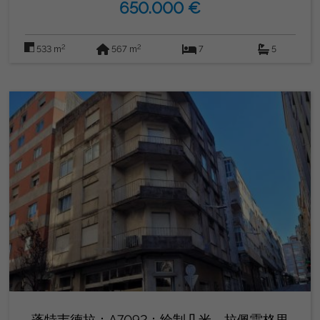
650.000 €
253 平方米的住房，您可以在这里享受舒适且精心设计的空间;
顶层面积为 89 平方米，目前未完工，非常适合建造额外的住
宅，这使其成为绝佳的投资机会。 该物业建于 567 年，总建
2
2
533 m
567 m
7
5
筑面积为 1998 平方米，以其质量和设计而著称。不要错过参
观这座独特小木屋的机会。立即联系我们，安排您在
GORDON REAL ESTATE GROUP 的626886523访问。
蓬特韦德拉：A7092：绘制几米。拉佩雷格里