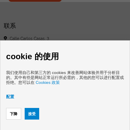
联系
Calle Carlos Casas, 3
36960 Sanxenxo (Pontevedra)
+34 626886523
|
+34 986690102
cookie 的使用
info@grupogordoninmobiliaria.com
cristinagrupogordon@yahoo.es
的 星期一 一 星期五 : 10:00 - 13:30 和 16:00 - 20:00
星期六 : 10:00 - 13:00
我们使用自己和第三方的 cookies 来改善网站体验并用于分析目
的。其中有些是网站正常运行所必需的，其他的您可以进行配置或
拒绝。您可以在
Cookies 政策
配置
出售地板和住房桑亨霍
Copyright © 2026 Grupo Gordon Inmobiliaria. |
免责声明
|
数据