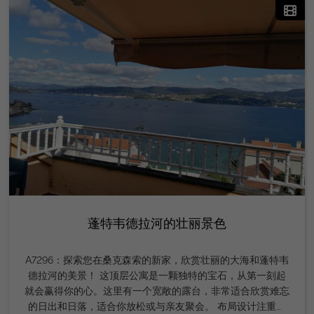
Inmobiliaria推广，欢迎随时通过626886523联系我们获取更
多信息。不要错过在黄金地段建立企业的机会！
蓬特韦德拉河的壮丽景色
A7296：探索您在桑克森索的新家，欣赏壮丽的大海和蓬特韦
德拉河的美景！ 这顶层公寓是一颗独特的宝石，从第一刻起
就会赢得你的心。这里有一个宽敞的露台，非常适合欣赏难忘
的日出和日落，适合你放松或与亲友聚会。 布局设计注重您