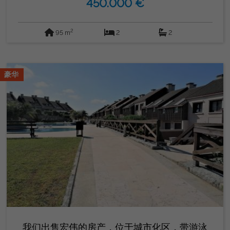
450.000 €
非常适合在户外放松。 这套公寓建于 2002 年，状况良好，
可供您入住。设施齐全，配有空调和暖气，为您提供最大的舒
适感。此外，它适合行动不便的人，位于 3 楼，设有电梯。东
2
95 m
2
2
向确保全天自然采光。包括车库空间和储藏室。不要错过在这
个天堂生活的机会。联系 GORDON REAL ESTATE GROUP
您的新家在等着您！
豪华
我们出售宏伟的房产，位于城市化区，带游泳