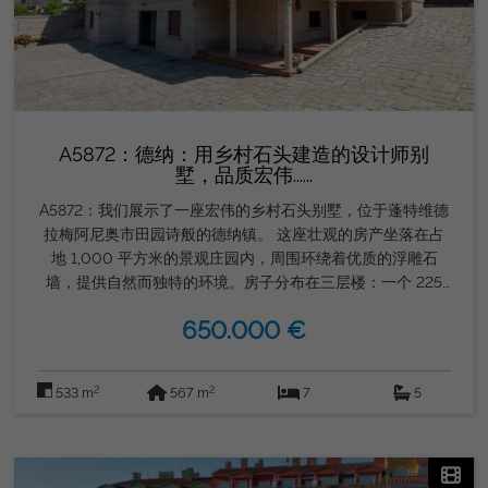
A5872：德纳：用乡村石头建造的设计师别
墅，品质宏伟......
A5872：我们展示了一座宏伟的乡村石头别墅，位于蓬特维德
拉梅阿尼奥市田园诗般的德纳镇。 这座壮观的房产坐落在占
地 1,000 平方米的景观庄园内，周围环绕着优质的浮雕石
墙，提供自然而独特的环境。房子分布在三层楼：一个 225
平方米的地下室，里面有一个可容纳五辆车的大型储藏室;一楼
650.000 €
253 平方米的住房，您可以在这里享受舒适且精心设计的空间;
顶层面积为 89 平方米，目前未完工，非常适合建造额外的住
宅，这使其成为绝佳的投资机会。 该物业建于 567 年，总建
2
2
533 m
567 m
7
5
筑面积为 1998 平方米，以其质量和设计而著称。不要错过参
观这座独特小木屋的机会。立即联系我们，安排您在
GORDON REAL ESTATE GROUP 的626886523访问。