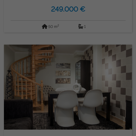
有设施都已准备好，让您能够按照自己的喜好布置和装饰，打
249.000 €
造您一直梦想的家。无论是全年居住还是作为度假投资，这都
是绝佳的机会。 来这里，在一个被海滩、文化和良好氛围包
围的优越环境中，设计你的下一个生活。我们正等待您帮助您
2
50 m
1
的项目成为现实！ 由Grupo Gordon Inmobiliaria商业化。不
要错过这个独特的机会！