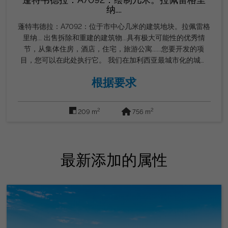
纳....
蓬特韦德拉：A7092：位于市中心几米的建筑地块。拉佩雷格
里纳... 出售拆除和重建的建筑物...具有极大可能性的优秀情
节，从集体住房，酒店，住宅，旅游公寓......您要开发的项
目，您可以在此处执行它。 我们在加利西亚最城市化的城市
出售这个优秀的地块，被称为“没有汽车的城市”......拥有开发任
根据要求
何项目的理想环境。对于您，开发人员，建筑商，建筑师...我
们为您带来这个机会来利用它！ 联系我们，我们有该项目及
其所有信息，在我们位于Sanxenxo的办公室，今天就要求预
2
2
209 m
756 m
约：626886523，戈登房地产集团。
最新添加的属性