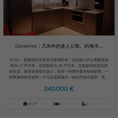
Sanxenxo：几米外的迷人公寓。的海洋......
A7119： 探索您的完美海滨度假胜地！这间迷人的公寓建筑面
积为 47 平方米，实用面积为 38 平方米，为您提供舒适实用
的生活。套房采用现代设计，设有一间带内置衣柜的卧室、一
间带淋浴的浴室和一个与起居室融为一体的开放式厨房，营造
出舒适而实用的空间。此外，它在同一栋楼内享有带顶棚的晾
240.000 €
衣绳和车库空间。 它距离大海仅 200 米，非常适合那些寻求
有利可图的旅游租赁投资的人。这间维护良好的公寓建于
2011 年，适合行动不便人士入住，配有电暖气。位于带电梯
2
47 m
1
1
的建筑物的二楼，朝北，这是一个不容错过的机会。由
GORDON REAL ESTATE GROUP 销售。快来参观它并爱上您
的新家吧！