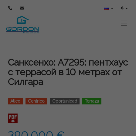
€
Toggle
Санксенхо: A7295: пентхаус
с террасой в 10 метрах от
Силгара
Atico
Centrico
Oportunidad
Terraza
390.000 €