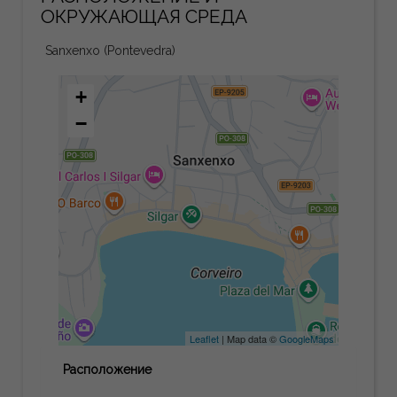
ОКРУЖАЮЩАЯ СРЕДА
Sanxenxo (Pontevedra)
+
−
Leaflet
| Map data ©
GoogleMaps
Расположение