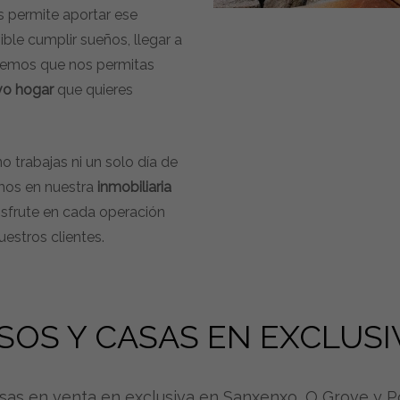
 permite aportar ese
ble cumplir sueños, llegar a
eremos que nos permitas
vo hogar
que quieres
o trabajas ni un solo día de
emos en nuestra
inmobiliaria
isfrute en cada operación
estros clientes.
ISOS Y CASAS EN EXCLUSI
asas en venta en exclusiva en Sanxenxo, O Grove y 