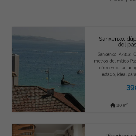
Sanxenxo: dúp
del pas
Sanxenxo: A7313: ¡
metros del mítico Pas
ofrecemos un aco
estado, ideal para
amigos. Cuenta con tres dormitorios, dos baños,
39
cocina americana c
amplio salón comedo
distribuidor realza e
2
110 m
encuentra en la terce
dejes pasar esta 
mismo con Grupo G
comprobarlo tú
Ribadumia: 