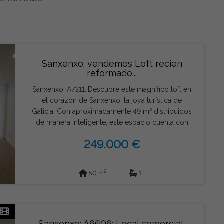
Sanxenxo: vendemos Loft recien
reformado...
Sanxenxo: A7311:¡Descubre este magnífico loft en
el corazón de Sanxenxo, la joya turística de
Galicia! Con aproximadamente 49 m² distribuidos
de manera inteligente, este espacio cuenta con
una acogedora zona de estar, un dormitorio
249.000 €
funcional, salón comedor y cocina tipo americana,
ideal para aprovechar cada rincón. El cuarto de
baño está equipado con plato de ducha, listo para
2
50 m
1
tu comodidad diaria. Todas las instalaciones se
encuentran preparadas para que puedas
amueblarlo y decorarlo a tu gusto, creando el
hogar que siempre has soñado. Ya sea para vivir
todo el año o como inversión vacacional, esta es
Sanxenxo: A6606: Local comercial,