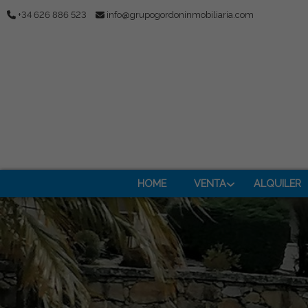
+34 626 886 523
info@grupogordoninmobiliaria.com
HOME
VENTA
ALQUILER