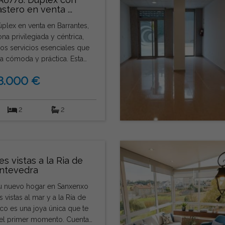
astero en venta ...
plex en venta en Barrantes,
a privilegiada y céntrica,
os servicios esenciales que
da cómoda y práctica. Esta
stribuye en dos plantas,
8.000 €
io ideal para quienes buscan
la planta baja
cocina independiente
2
2
quipada, un amplio salón
 perfecto para reuniones y
nso, además de un aseo de
a alta, el inmueble dispone de
mplios y un cuarto de baño
s vistas a la Ria de
ntevedra
orcionando privacidad y
familia. La vivienda
tu nuevo hogar en Sanxenxo
aje y trastero situados en el
vistas al mar y a la Ría de
lo que añade un valor añadido
enamiento y estacionamiento
 el primer momento. Cuenta