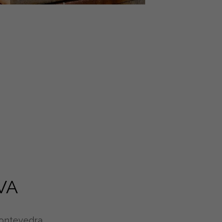
VA
Pontevedra