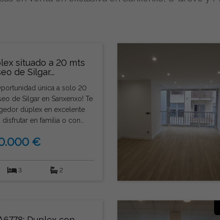
lex situado a 20 mts
eo de Silgar...
Oportunidad única a solo 20
eo de Silgar en Sanxenxo! Te
gedor dúplex en excelente
 disfrutar en familia o con
0.000 €
on ventana pasaplatos y un
r lleno de luz. El vestíbulo
l estilo de la vivienda, que se
3
2
ra planta, sin ascensor. No
oportunidad. ¡Consulta hoy
ordon Inmobiliaria y ven a
 mismo! ¡Te esperamos!
A6778: Duplex con