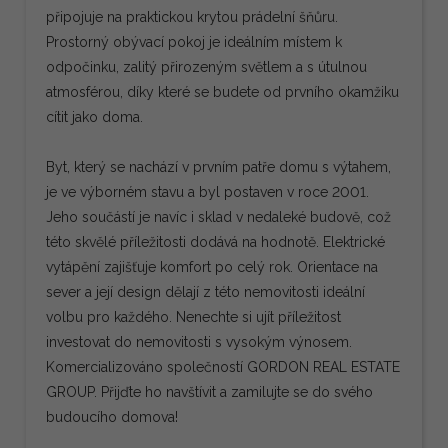
připojuje na praktickou krytou prádelní šňůru.
Prostorný obývací pokoj je ideálním místem k
odpočinku, zalitý přirozeným světlem a s útulnou
atmosférou, díky které se budete od prvního okamžiku
cítit jako doma.
Byt, který se nachází v prvním patře domu s výtahem,
je ve výborném stavu a byl postaven v roce 2001.
Jeho součástí je navíc i sklad v nedaleké budově, což
této skvělé příležitosti dodává na hodnotě. Elektrické
vytápění zajišťuje komfort po celý rok. Orientace na
sever a její design dělají z této nemovitosti ideální
volbu pro každého. Nenechte si ujít příležitost
investovat do nemovitosti s vysokým výnosem.
Komercializováno společností GORDON REAL ESTATE
GROUP. Přijďte ho navštívit a zamilujte se do svého
budoucího domova!