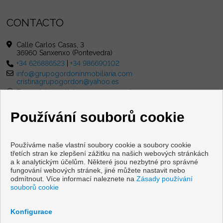
CONTACTO
Calle Carlos Casas, 3
36960 Sanxenxo (Pontevedra)
+34 626886523
|
+34 986690102
info@grupogordoninmobiliaria.com
cristinagrupogordon@yahoo.es
Z pondělí až pátek : 10:00 - 13:30 A 16:00 - 20:00
sobota : 10:00 - 13:00
Používání souborů cookie
Používáme naše vlastní soubory cookie a soubory cookie
třetích stran ke zlepšení zážitku na našich webových stránkách
a k analytickým účelům. Některé jsou nezbytné pro správné
fungování webových stránek, jiné můžete nastavit nebo
Flats and houses for sale in Sanxenxo
odmítnout. Více informací naleznete na
Zásady používání
souborů cookie
Copyright © 2026 Grupo Gordon Inmobiliaria. |
Právní
Upozornění
|
Ochrana osobních údajů
|
Cookies policy
Konfigurace
zpracováno
Inmoenter