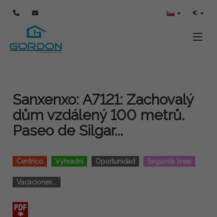
€
Toggle
Sanxenxo: A7121: Zachovalý
dům vzdálený 100 metrů.
Paseo de Silgar...
Centrico
Výhradní
Oportunidad
Segunda linea
Vacaciones...