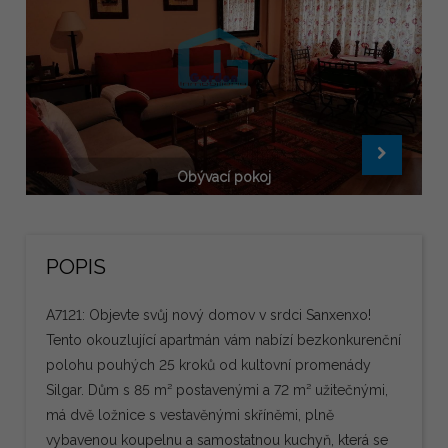
Obývací pokoj
POPIS
A7121: Objevte svůj nový domov v srdci Sanxenxo!
Tento okouzlující apartmán vám nabízí bezkonkurenční
polohu pouhých 25 kroků od kultovní promenády
Silgar. Dům s 85 m² postavenými a 72 m² užitečnými,
má dvě ložnice s vestavěnými skříněmi, plně
vybavenou koupelnu a samostatnou kuchyň, která se