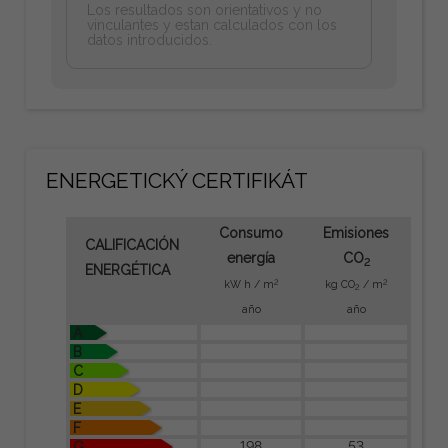
Los resultados son orientativos y no
vinculantes y estan calculados con los
datos introducidos.
ENERGETICKÝ CERTIFIKÁT
Consumo
Emisiones
CALIFICACIÓN
energía
CO
2
ENERGÉTICA
2
2
kW h / m
kg CO
/ m
2
año
año
A
B
C
D
E
F
198
53
G