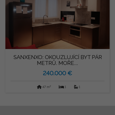
SANXENXO: OKOUZLUJÍCÍ BYT PÁR
METRŮ. MOŘE...
240.000 €
2
47 m
1
1