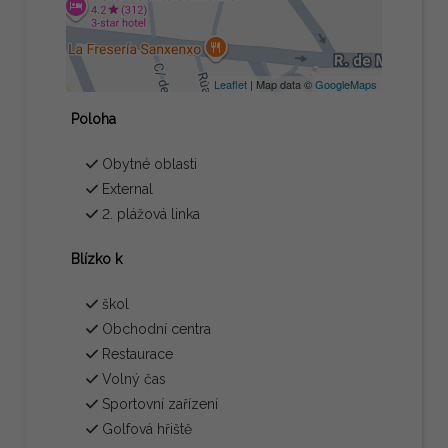
Leaflet
| Map data ©
GoogleMaps
Poloha
Obytné oblasti
External
2. plážová linka
Blízko k
škol
Obchodní centra
Restaurace
Volný čas
Sportovní zařízení
Golfová hřiště