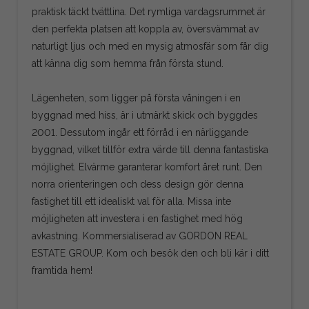
praktisk täckt tvättlina. Det rymliga vardagsrummet är
den perfekta platsen att koppla av, översvämmat av
naturligt ljus och med en mysig atmosfär som får dig
att känna dig som hemma från första stund.
Lägenheten, som ligger på första våningen i en
byggnad med hiss, är i utmärkt skick och byggdes
2001. Dessutom ingår ett förråd i en närliggande
byggnad, vilket tillför extra värde till denna fantastiska
möjlighet. Elvärme garanterar komfort året runt. Den
norra orienteringen och dess design gör denna
fastighet till ett idealiskt val för alla. Missa inte
möjligheten att investera i en fastighet med hög
avkastning. Kommersialiserad av GORDON REAL
ESTATE GROUP. Kom och besök den och bli kär i ditt
framtida hem!