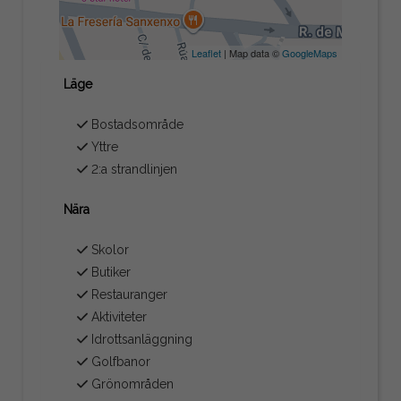
Leaflet
| Map data ©
GoogleMaps
Läge
Bostadsområde
Yttre
2:a strandlinjen
Nära
Skolor
Butiker
Restauranger
Aktiviteter
Idrottsanläggning
Golfbanor
Grönområden