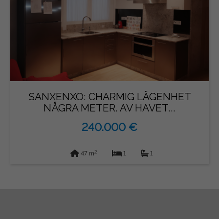
SANXENXO: CHARMIG LÄGENHET
NÅGRA METER. AV HAVET...
240.000 €
2
47 m
1
1