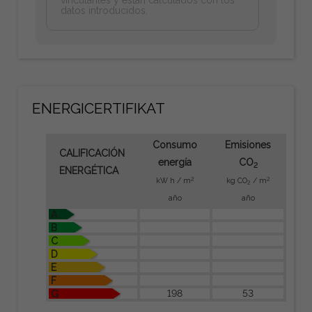
vinculantes y estan calculados con los
datos introducidos.
ENERGICERTIFIKAT
Consumo
Emisiones
CALIFICACIÓN
energía
CO
2
ENERGÉTICA
2
2
kW h / m
kg CO
/ m
2
año
año
A
B
C
D
E
F
198
53
G