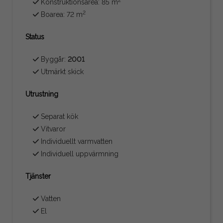
2
Konstruktionsarea: 85 m
2
Boarea: 72 m
Status
Byggår:
2001
Utmärkt skick
Utrustning
Separat kök
Vitvaror
Individuellt varmvatten
Individuell uppvärmning
Tjänster
Vatten
El