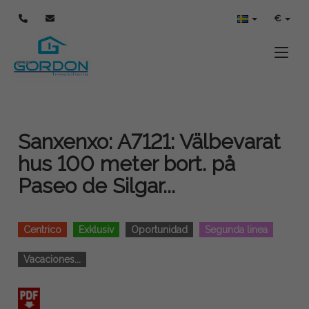
€
Toggle
Sanxenxo: A7121: Välbevarat
hus 100 meter bort. på
Paseo de Silgar...
Centrico
Exklusiv
Oportunidad
Segunda linea
Vacaciones...