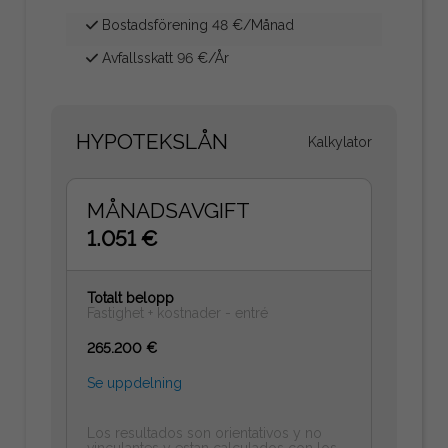
Bostadsförening 48 €/Månad
Avfallsskatt 96 €/År
HYPOTEKSLÅN
Kalkylator
MÅNADSAVGIFT
1.051 €
Totalt belopp
Fastighet + kostnader - entré
265.200 €
Se uppdelning
Los resultados son orientativos y no