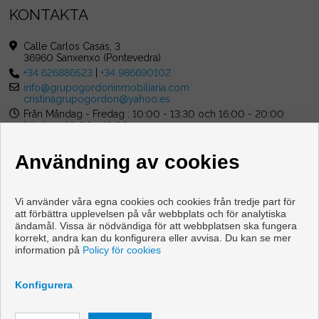
KONTAKTA
Calle Carlos Casas, 3
36960 Sanxenxo (Pontevedra)
+34 626886523
|
+34 986690102
info@grupogordoninmobiliaria.com
cristinagrupogordon@yahoo.es
Från Måndag - Fredag : 10:00 - 13:30 och 16:00 - 20:00
Lördag : 10:00 - 13:00
Användning av cookies
Vi använder våra egna cookies och cookies från tredje part för
att förbättra upplevelsen på vår webbplats och för analytiska
ändamål. Vissa är nödvändiga för att webbplatsen ska fungera
Våningen och hus till salu i Sanxenxo
korrekt, andra kan du konfigurera eller avvisa. Du kan se mer
information på
Policy för cookies
Copyright © 2026 Grupo Gordon Inmobiliaria. |
Juridisk
Information
|
Personuppgiftspolicy
|
Cookies policy
Konfigurera
Utvecklad av
Inmoenter