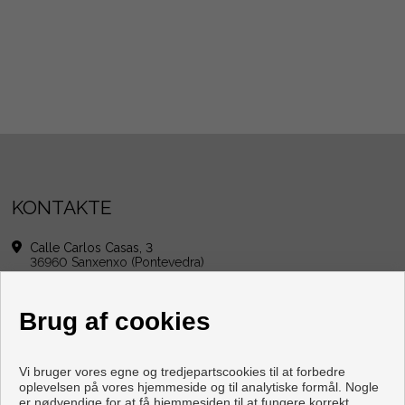
KONTAKTE
Calle Carlos Casas, 3
36960 Sanxenxo (Pontevedra)
+34 626886523
|
+34 986690102
info@grupogordoninmobiliaria.com
Brug af cookies
cristinagrupogordon@yahoo.es
Af Mandag til Fredag : 10:00 - 13:30 Og 16:00 - 20:00
lørdag : 10:00 - 13:00
Vi bruger vores egne og tredjepartscookies til at forbedre
oplevelsen på vores hjemmeside og til analytiske formål. Nogle
er nødvendige for at få hjemmesiden til at fungere korrekt,