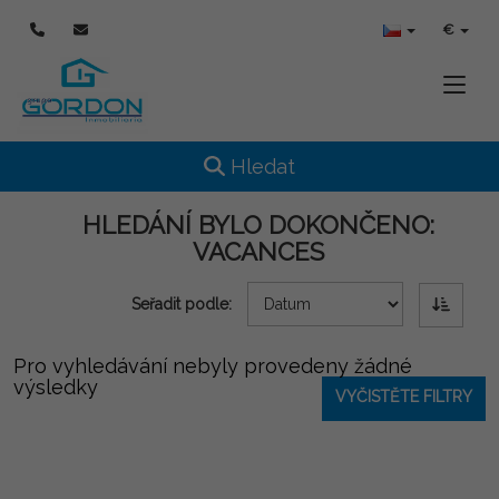
€
Toggle
Toggle navigation
Hledat
HLEDÁNÍ BYLO DOKONČENO:
VACANCES
Seřadit podle:
Pro vyhledávání nebyly provedeny žádné
výsledky
VYČISTĚTE FILTRY