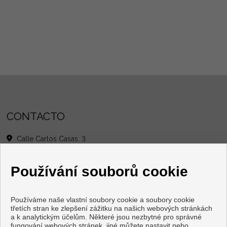
CONTACTO
Calle Carlos Casas, 3
36960 Sanxenxo (Pontevedra)
+34 626886523
|
+34 986690102
Používání souborů cookie
info@grupogordoninmobiliaria.com
cristinagrupogordon@yahoo.es
Z pondělí až pátek : 10:00 - 13:30 A 16:00 - 20:00
sobota : 10:00 - 13:00
Používáme naše vlastní soubory cookie a soubory cookie
třetích stran ke zlepšení zážitku na našich webových stránkách
a k analytickým účelům. Některé jsou nezbytné pro správné
fungování webových stránek, jiné můžete nastavit nebo