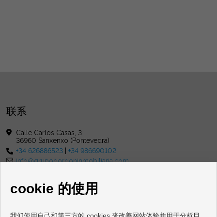
联系
Calle Carlos Casas, 3
36960 Sanxenxo (Pontevedra)
+34 626886523
|
+34 986690102
info@grupogordoninmobiliaria.com
cristinagrupogordon@yahoo.es
的 星期一 一 星期五 : 10:00 - 13:30 和 16:00 - 20:00
cookie 的使用
星期六 : 10:00 - 13:00
我们使用自己和第三方的 cookies 来改善网站体验并用于分析目