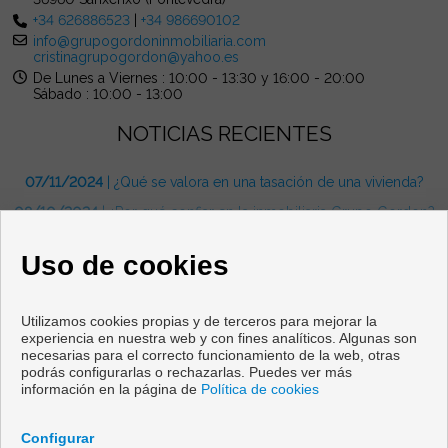
+34 626886523
|
+34 986690102
info@grupogordoninmobiliaria.com
cristinagrupogordon@yahoo.es
De Lunes a Viernes : 10:00 - 13:30 y 16:00 - 20:00
Sábado : 10:00 - 13:00
NOTICIAS RECIENTES
07/11/2024
| ¿Qué se valora en una tasación de una vivienda?
08/10/2024
| ¿Por qué confiar en la inmobiliaria Grupo Gordon?
08/10/2024
| ¿Cuáles son beneficios de vivir en las Rías Baixas?
Uso de cookies
Utilizamos cookies propias y de terceros para mejorar la
experiencia en nuestra web y con fines analíticos. Algunas son
necesarias para el correcto funcionamiento de la web, otras
Pisos y casas en venta en Sanxenxo
podrás configurarlas o rechazarlas. Puedes ver más
información en la página de
Política de cookies
Copyright © 2026 Grupo Gordon Inmobiliaria. |
Aviso Legal
|
Política de privacidad
|
Política de Cookies
Configurar