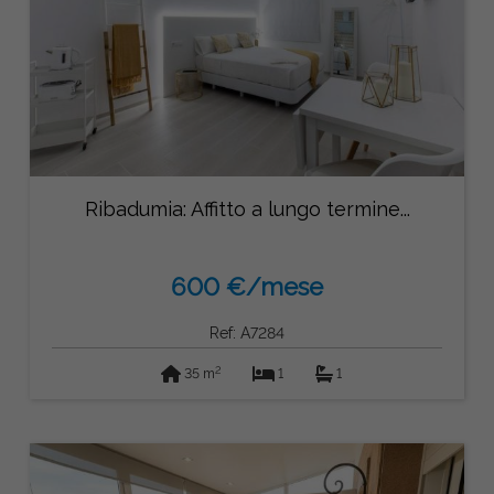
Ribadumia: Affitto a lungo termine...
600 €/mese
Ref: A7284
2
35 m
1
1