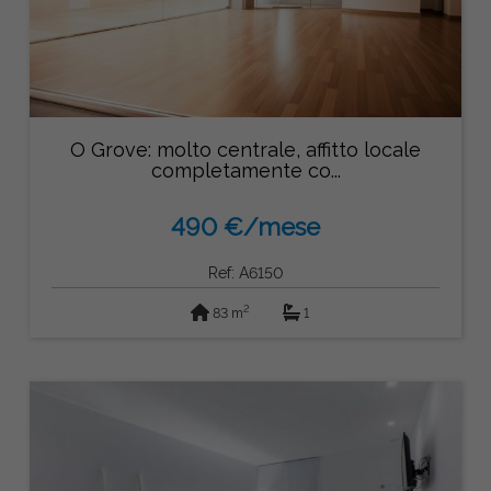
O Grove: molto centrale, affitto locale
completamente co...
490 €/mese
Ref: A6150
2
83 m
1