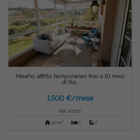
Meaño: affitto temporaneo fino a 10 mesi
di fila...
1.500 €/mese
Ref: A7283
2
110 m
3
2