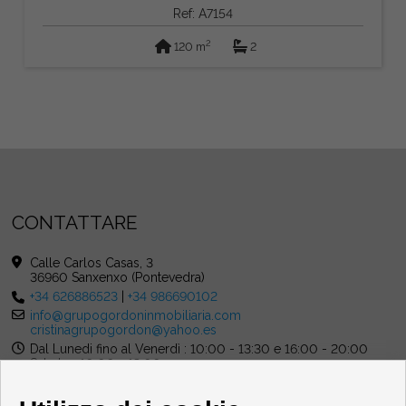
Ref: A7154
2
120 m
2
CONTATTARE
Calle Carlos Casas, 3
36960 Sanxenxo (Pontevedra)
+34 626886523
|
+34 986690102
info@grupogordoninmobiliaria.com
cristinagrupogordon@yahoo.es
Dal Lunedi fino al Venerdì : 10:00 - 13:30 e 16:00 - 20:00
Sabato : 10:00 - 13:00