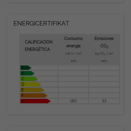
ENERGICERTIFIKAT
Consumo
Emisiones
CALIFICACIÓN
energía
CO
2
ENERGÉTICA
2
2
kW h / m
kg CO
/ m
2
año
año
A
B
C
D
E
F
180
33
G