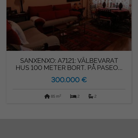
SANXENXO: A7121: VÄLBEVARAT
HUS 100 METER BORT. PÅ PASEO...
300.000 €
2
85 m
2
2