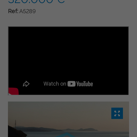
Ref:
A5289