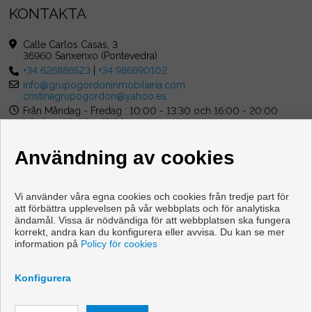
KONTAKTA
Calle Carlos Casas, 3
36960 Sanxenxo (Pontevedra)
+34 626886523
|
+34 986690102
info@grupogordoninmobiliaria.com
cristinagrupogordon@yahoo.es
Från Måndag - Fredag : 10:00 - 13:30 och 16:00 - 20:00
Lördag : 10:00 - 13:00
Användning av cookies
Vi använder våra egna cookies och cookies från tredje part för
att förbättra upplevelsen på vår webbplats och för analytiska
ändamål. Vissa är nödvändiga för att webbplatsen ska fungera
Våningen och hus till salu i Sanxenxo
korrekt, andra kan du konfigurera eller avvisa. Du kan se mer
information på
Policy för cookies
Copyright © 2026 Grupo Gordon Inmobiliaria. |
Juridisk
Information
|
Personuppgiftspolicy
|
Cookies policy
Konfigurera
Utvecklad av
Inmoenter