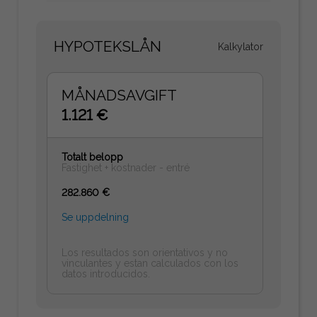
HYPOTEKSLÅN
Kalkylator
MÅNADSAVGIFT
1.121 €
Totalt belopp
Fastighet + kostnader - entré
282.860 €
Se uppdelning
Los resultados son orientativos y no
vinculantes y estan calculados con los
datos introducidos.