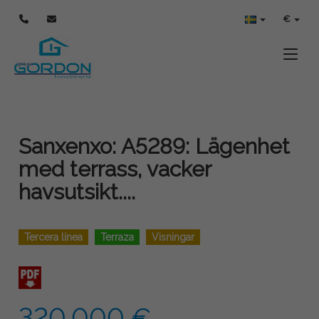
€
Toggle
Sanxenxo: A5289: Lägenhet
med terrass, vacker
havsutsikt....
Tercera línea
Terraza
Visningar
320.000 €