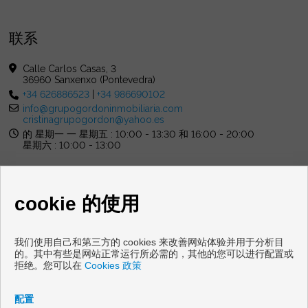
联系
Calle Carlos Casas, 3
36960 Sanxenxo (Pontevedra)
+34 626886523
|
+34 986690102
info@grupogordoninmobiliaria.com
cristinagrupogordon@yahoo.es
的 星期一 一 星期五 : 10:00 - 13:30 和 16:00 - 20:00
星期六 : 10:00 - 13:00
cookie 的使用
我们使用自己和第三方的 cookies 来改善网站体验并用于分析目
出售地板和住房桑亨霍
的。其中有些是网站正常运行所必需的，其他的您可以进行配置或
拒绝。您可以在
Cookies 政策
Copyright © 2026 Grupo Gordon Inmobiliaria. |
免责声明
|
数据
保护政策
|
Cookies policy
配置