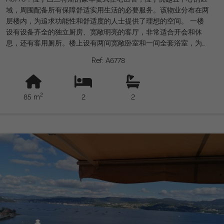
域，周围配备所有保障舒适实用生活的必要服务。该物业分布在两
层楼内，为追求功能性和舒适度的人士提供了理想的空间。 一楼
设有设备齐全的独立厨房、宽敞明亮的客厅，非常适合开会和休
息，还有客用厕所。楼上设有两间宽敞卧室和一间全套浴室，为全
家提供隐私和舒适。 该物业包括位于建筑地下室的车库空间和储
Ref: A6778
藏室，增加了附加价值，并便于安全的储藏和停车。 这一绝佳机
会由Grupo Gordon Inmobiliaria推广，该公司以其专业精神和对
客户满意度的承诺而闻名。不要错过购买这套位于巴兰特斯市中心
2
85 m
2
2
的宏伟复式住宅的机会，这既是安全的投资，也是建立您住宅的理
想选择。欢迎联系我们了解更多信息和参观。