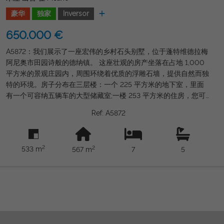
豪华
独家
Inversor
650.000 €
A5872：我们展示了一座宏伟的乡村石头别墅，位于蓬特维德拉梅
阿尼奥市田园诗般的德纳镇。 这座壮观的房产坐落在占地 1,000
平方米的景观庄园内，周围环绕着优质的浮雕石墙，提供自然而独
特的环境。房子分布在三层楼：一个 225 平方米的地下室，里面
有一个可容纳五辆车的大型储藏室;一楼 253 平方米的住房，您可
以在这里享受舒适且精心设计的空间;顶层面积为 89 平方米，目前
Ref: A5872
未完工，非常适合建造额外的住宅，这使其成为绝佳的投资机会。
该物业建于 567 年，总建筑面积为 1998 平方米，以其质量和设计
而著称。不要错过参观这座独特小木屋的机会。立即联系我们，安
2
2
533 m
567 m
7
5
排您在 GORDON REAL ESTATE GROUP 的626886523访问。