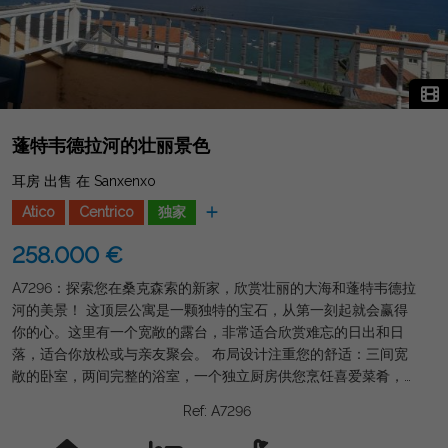
蓬特韦德拉河的壮丽景色
耳房 出售 在 Sanxenxo
Atico
Centrico
独家
258.000 €
A7296：探索您在桑克森索的新家，欣赏壮丽的大海和蓬特韦德拉
河的美景！ 这顶层公寓是一颗独特的宝石，从第一刻起就会赢得
你的心。这里有一个宽敞的露台，非常适合欣赏难忘的日出和日
落，适合你放松或与亲友聚会。 布局设计注重您的舒适：三间宽
敞的卧室，两间完整的浴室，一个独立厨房供您烹饪喜爱菜肴，以
及一个充满自然光的宽敞客厅，让您创造难忘的回忆。 此外，公
Ref: A7296
寓设备齐全，家具齐全，如照片所示，随时可入住。为了让您安心
舒适，这里还包括同一栋楼内的车库和储藏室。这里没有电梯，房