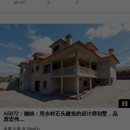
2
85 m
2
2
家酒店成为每个人的理想选择。不要错过投资高回报房产的机会。
由 GORDON REAL ESTATE GROUP 商业化。快来参观它，爱上
你未来的家吧！
A5872：德纳：用乡村石头建造的设计师别墅，品
质宏伟......
木屋 出售 在 Meaño