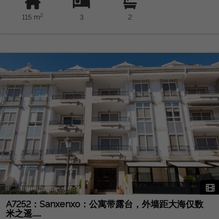
屋和车库通过舒适的楼梯进入。 不要错过这个在优越环境和所有
2
115 m
3
2
舒适环境中生活的机会！来参观吧，从你的新顶层公寓爱上
Sanxenxo。
A7252：Sanxenxo：公寓带露台，外墙距大海仅数
米之遥......