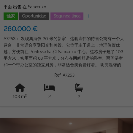
平面 出售 在 Sanxenxo
独家
Oportunidad
Segunda linea
260.000 €
A7253： 发现离海仅 20 米的新家！这套宏伟的待售公寓有一个大
露台，非常适合享受阳光和美景。它位于主干道上，地理位置优
越，方便前往 Pontevedra 和 Sanxenxo 中心。这栋房子建了 103
平方米，实用面积 68 平方米，分布在两间舒适的卧室、两间浴室
和一个带办公室的独立厨房，非常适合美食爱好者。 明亮温馨的
起居室直接与露台相通，是放松身心或接待朋友和家人的完美空
Ref: A7253
间。此外，公寓配有家具，并设有内置衣柜、储藏室和带顶棚的晾
衣绳，提供您舒适生活所需的一切。位于一楼，设有电梯，适合行
动不便人士入住。 电暖气确保全年舒适。不要错过这个住在海边
2
103 m
2
2
并享受这个家所提供的所有舒适设施的独特机会。立即联系以获取
更多信息并来参观吧！