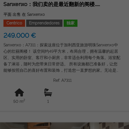
Sanxenxo：我们卖的是最近翻新的阁楼......
平面 出售 在 Sanxenxo
Centrico
Emprendedores
独家
249.000 €
Sanxenxo：A7311：探索这座位于加利西亚旅游明珠Sanxenxo中
心的壮丽阁楼！ 该空间约49平方米，布局合理，拥有温馨的起居
区、实用的卧室、客厅和小厨房，非常适合利用每个角落。浴室配
备了淋浴，随时为您带来日常舒适。 所有设施都已准备好，让您
能够按照自己的喜好布置和装饰，打造您一直梦想的家。无论是全
年居住还是作为度假投资，这都是绝佳的机会。 来这里，在一个
Ref: A7311
被海滩、文化和良好氛围包围的优越环境中，设计你的下一个生
活。我们正等待您帮助您的项目成为现实！ 由Grupo Gordon
Inmobiliaria商业化。不要错过这个独特的机会！
2
50 m
1