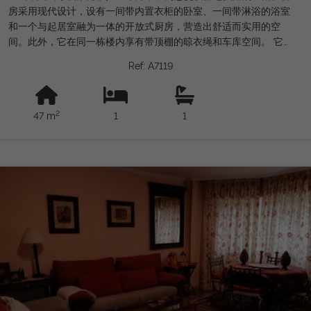
房采用现代设计，设有一间带内置衣柜的卧室、一间带淋浴的浴室
和一个与起居室融为一体的开放式厨房，营造出舒适而实用的空
间。此外，它在同一栋楼内享有带顶棚的晾衣绳和车库空间。 它
距离大海仅 200 米，非常适合那些寻求有利可图的旅游租赁投资
Ref: A7119
的人。这间维护良好的公寓建于 2011 年，适合行动不便人士入
住，配有电暖气。位于带电梯的建筑物的二楼，朝北，这是一个不
容错过的机会。由 GORDON REAL ESTATE GROUP 销售。快来
2
47 m
1
1
参观它并爱上您的新家吧！