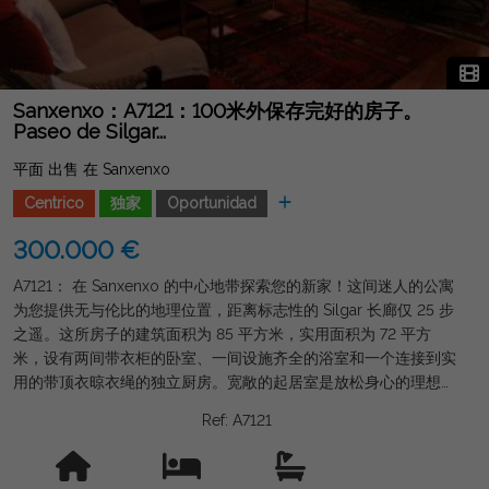
Sanxenxo：A7121：100米外保存完好的房子。
Paseo de Silgar...
平面 出售 在 Sanxenxo
Centrico
独家
Oportunidad
300.000 €
A7121： 在 Sanxenxo 的中心地带探索您的新家！这间迷人的公寓
为您提供无与伦比的地理位置，距离标志性的 Silgar 长廊仅 25 步
之遥。这所房子的建筑面积为 85 平方米，实用面积为 72 平方
米，设有两间带衣柜的卧室、一间设施齐全的浴室和一个连接到实
用的带顶衣晾衣绳的独立厨房。宽敞的起居室是放松身心的理想场
所，自然光线充足，拥有舒适的氛围，让您从一开始就有宾至如归
Ref: A7121
的感觉。 该公寓位于一栋带电梯的建筑的一楼，建于 2001 年，
状况良好。此外，它还包括附近建筑物的储藏室，这为这个绝佳的
机会增加了额外的价值。电加热确保全年舒适。北向及其设计使这