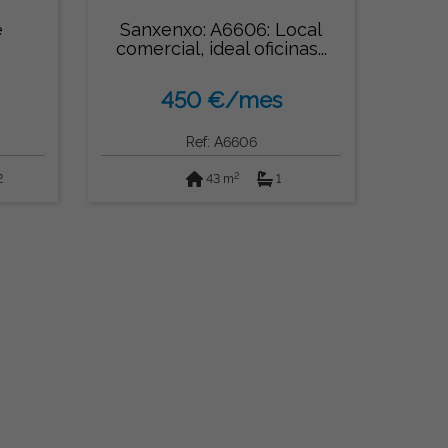
e
Sanxenxo: A6606: Local
comercial, ideal oficinas...
450 €/mes
Ref: A6606
2
2
43 m
1