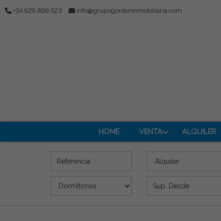
+34 626 886 523
info@grupogordoninmobiliaria.com
HOME
VENTA
ALQUILER
Referencia
Oferta
Dormitorios
Superficie (m2)