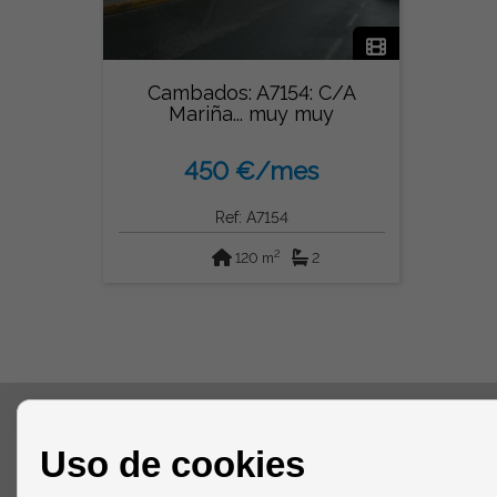
Cambados: A7154: C/A
Mariña... muy muy
centrico...
450 €/mes
Ref: A7154
2
120 m
2
CONTACTO
Uso de cookies
Calle Carlos Casas, 3