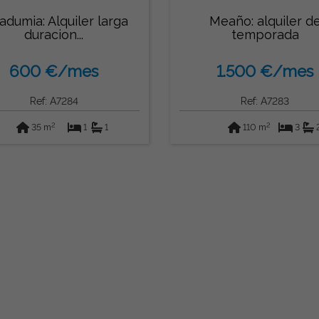
adumia: Alquiler larga
Meaño: alquiler d
duracion...
temporada
600 €/mes
1.500 €/mes
Ref: A7284
Ref: A7283
2
2
35 m
1
1
110 m
3