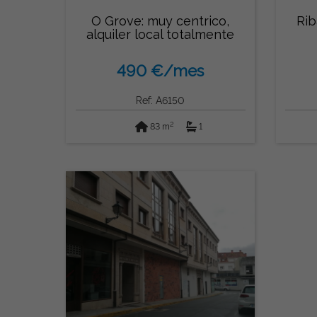
O Grove: muy centrico,
Rib
alquiler local totalmente
acondic...
490 €/mes
Ref: A6150
2
83 m
1